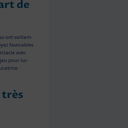
art de
ui ont vaillam­
Soyez favorables
ectacle avec
jeu pour lui-
catrice.
 très