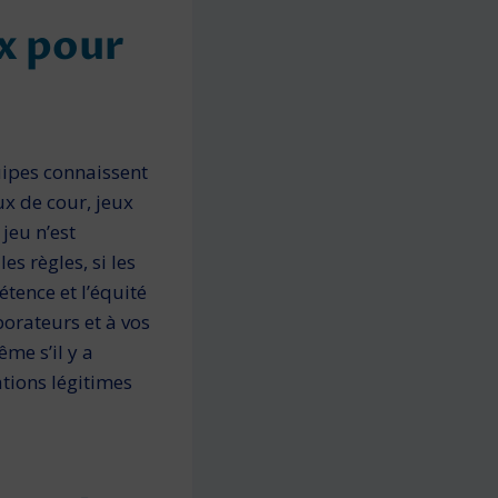
ux pour
ipes connais­sent
ux de cour, jeux
jeu n’est
s règles, si les
tence et l’équité
borateurs et à vos
me s’il y a
tions légitimes