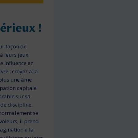
érieux !
ur façon de
à leurs jeux,
re influence en
re ; croyez à la
 plus une âme
upation capitale
érable sur sa
de discipline,
t normalement se
voleurs, il prend
magination à la
feuilletons ou vues