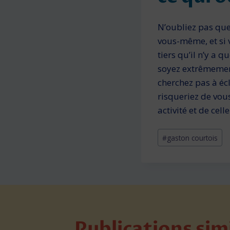
N’oubliez pas que
vous-même, et si 
tiers qu’il n’y a 
soyez extrêmement
cherchez pas à écl
risqueriez de vous
activité et de cell
Étiquettes
#
gaston courtois
de
la
publication :
Publications sim