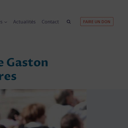
es
Actualités
Contact
FAIRE UN DON
de Gaston
res