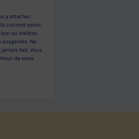
us y attachez
ls croiront volon­
loin au théâtre,
 exagé­rées. Ne
 jamais fait. Vous
illeur de votre