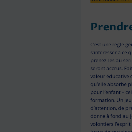
Prendre
C’est une règle g
s’intéresser à ce 
prenez-les au séri
seront accrus. Fai
valeur éducative 
qu’elle absorbe p
pour l’enfant – ce
formation. Un jeu 
d’attention, de pr
donne à fond au je
volontiers l’espri
lueur de certains 