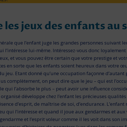
 les jeux des enfants au s
énérale que l’enfant juge les grandes personnes suivant le
qui l’intéresse lui-même. Intéressez-­vous donc loyalement 
eux, et vous pouvez être certain que votre prestige et vot
tes en sorte que les enfants soient heureux dans votre œuv
du jeu. Etant donné qu’une occupation façonne d’autant
lus complètement, on peut dire que le jeu – qui est l’occ
lle qui l’absorbe le plus – peut avoir une influence consid
organisé développe chez l’enfant les précieuses qualités 
ésence d’esprit, de maîtrise de soi, d’en­durance. L’enfan
u qui l’intéresse et quand il joue aux gendar­mes et aux 
t gendarme et l’esprit voleur comme il les voit dans son i
sou­venirs d’histoires de gangsters lues dans les ro­mans 