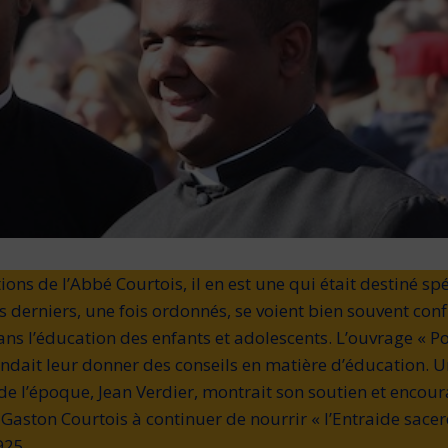
ons de l’Abbé Courtois, il en est une qui était destiné s
s derniers, une fois ordonnés, se voient bien souvent conf
ans l’éducation des enfants et adolescents. L’ouvrage « P
endait leur donner des conseils en matière d’éducation. 
 de l’époque, Jean Verdier, montrait son soutien et encour
aston Courtois à continuer de nourrir « l’Entraide sacerd
925.