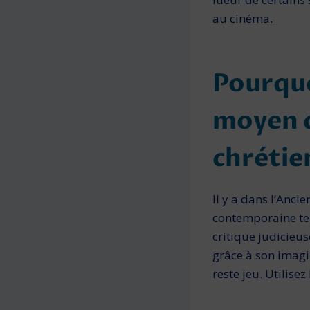
au cinéma.
Pourquo
moyen de
chrétie
Il y a dans l’Anci
con­temporaine te
critique judicieus
grâce à son imagin
reste jeu. Utilise