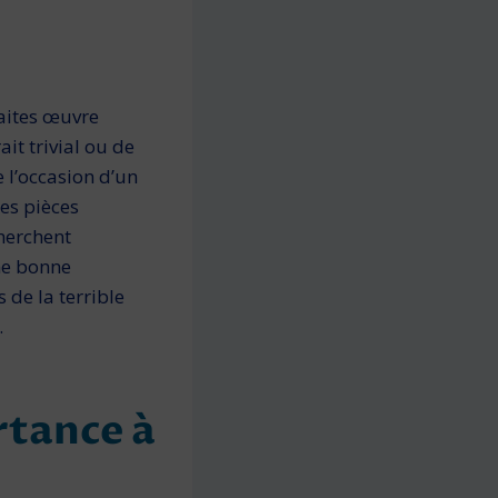
faites œuvre
it trivial ou de
 l’occasion d’un
ues pièces
cherchent
ne bonne
 de la terrible
.
rtance à