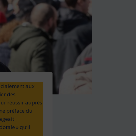
pécialement aux
ier des
our réussir auprès
Une préface du
ageait
otale » qu’il