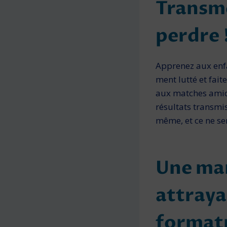
Transme
perdre 
Apprenez aux enfan
ment lutté et fait
aux matches amica
résultats transmis
même, et ce ne se
Une man
at­traya
formatr