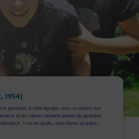
yr l’Ecole, 1946)
e d’animation des Âmes Vaillantes au patronage de St Cyr
e Versailles. Cette année-là, la 1ère armée française a
 St Cyr qui avait…