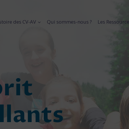
stoire des CV-AV
Qui sommes-nous ?
Les Ressourc
prit
llants