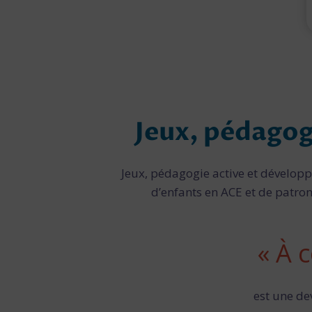
i
l
l
e
s
(
S
a
i
Jeux, pédagog
n
t
-
M
Jeux, pédagogie active et développe
a
d’enfants en ACE et de patron
i
x
e
n
« À 
t
,
1
est une de
9
5