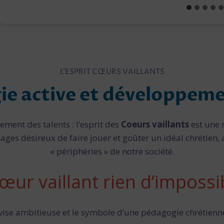
a
r
i
e
-
L
o
L’ESPRIT CŒURS VAILLANTS
u
i
ie active et développeme
s
e
(
S
ment des talents : l’esprit des
Coeurs vaillants
est une 
a
ages désireux de faire jouer et goûter un idéal chrétien,
i
« périphéries » de notre société.
n
t
C
cœur vaillant rien d’impossi
y
r
l
vise ambitieuse et le symbole d’une pédagogie chrétienne
’
E