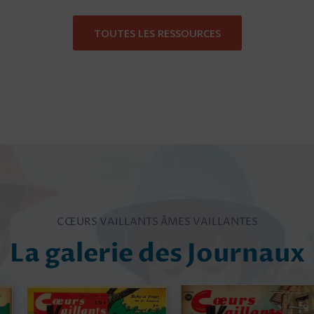
c
o
TOUTES LES RESSOURCES
l
e
,
1
9
4
6
)
CŒURS VAILLANTS ÂMES VAILLANTES
La galerie des Journaux