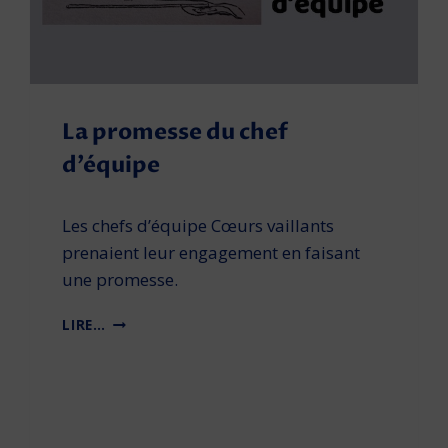
La promesse du chef
d’équipe
Les chefs d’équipe Cœurs vaillants
prenaient leur engagement en faisant
une promesse.
L
LIRE…
A
P
R
O
M
E