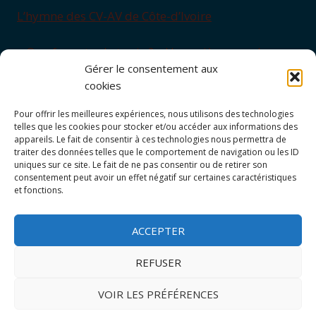
L’hymne des CV-AV de Côte-d’Ivoire
« Que feras-tu de ta vie ? » Une prière pour les
Gérer le consentement aux
adolescents
cookies
Enseignement sur l’Eucharistie, signe d’unité
Pour offrir les meilleures expériences, nous utilisons des technologies
telles que les cookies pour stocker et/ou accéder aux informations des
appareils. Le fait de consentir à ces technologies nous permettra de
Gilles (Saint-Maixent, 1954)
traiter des données telles que le comportement de navigation ou les ID
uniques sur ce site. Le fait de ne pas consentir ou de retirer son
Les « brevets de spécialité » des CVAV pour
consentement peut avoir un effet négatif sur certaines caractéristiques
et fonctions.
développer les personnalités
ACCEPTER
REFUSER
© 2026 Cœurs Vaillants Ames Vaillantes Conçu par Ideolem. |
Mentions légales
VOIR LES PRÉFÉRENCES