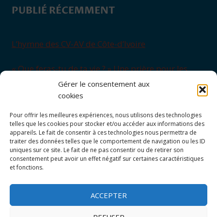
PUBLIÉ RÉCEMMENT
L’hymne des CV-AV de Côte-d’Ivoire
« Que feras-tu de ta vie ? » Une prière pour les
adolescents
Gérer le consentement aux
cookies
Enseignement sur l’Eucharistie, signe d’unité
Pour offrir les meilleures expériences, nous utilisons des technologies
telles que les cookies pour stocker et/ou accéder aux informations des
Gilles (Saint-Maixent, 1954)
appareils. Le fait de consentir à ces technologies nous permettra de
traiter des données telles que le comportement de navigation ou les ID
uniques sur ce site. Le fait de ne pas consentir ou de retirer son
Les « brevets de spécialité » des CVAV pour
consentement peut avoir un effet négatif sur certaines caractéristiques
et fonctions.
développer les personnalités
ACCEPTER
REFUSER