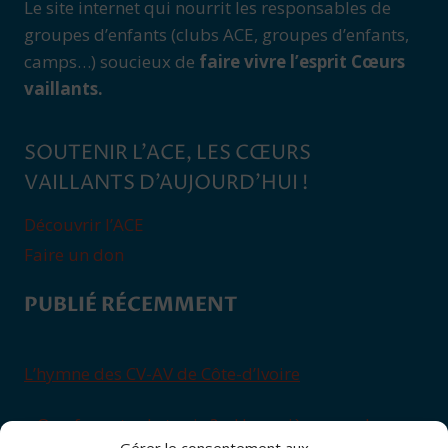
Le site internet qui nourrit les responsables de
groupes d’enfants (clubs ACE, groupes d’enfants,
camps…) soucieux de
faire vivre l’esprit Cœurs
vaillants.
SOUTENIR L’ACE, LES CŒURS
VAILLANTS D’AUJOURD’HUI !
Découvrir l’ACE
Faire un don
PUBLIÉ RÉCEMMENT
L’hymne des CV-AV de Côte-d’Ivoire
« Que feras-tu de ta vie ? » Une prière pour les